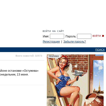
Имя:
Пароль:
Регистрация
|
Забыли пароль?
ПОИСК
Всего новостей: 32573
айоне остановки «Остужева»
онедельник, 13 июня.