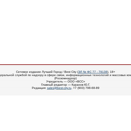
Сетевое издание Лучший Город / Best City (
ЭЛ № ФС 77 - 79138
), 18+
еральной службой по надзору в сфере связи, информационных технологий и массовых ко
(Роскомнадзор)
Учредитель — ООО «ВСС»
Главный редактор — Куранов Ю.Г.
Редакция:
sales@best-city.ru
, +7 (903) 798-68-89