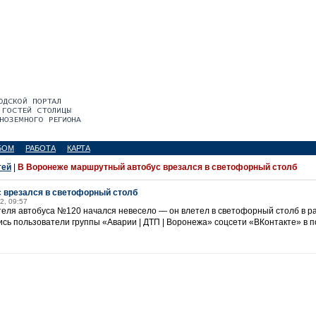
БОМ
РАБОТА
КАРТА
тей
|
В Воронеже маршрутный автобус врезался в светофорный столб
 врезался в светофорный столб
2, 09:57
еля автобуса №120 начался невесело — он влетел в светофорный столб в р
сь пользователи группы «Аварии | ДТП | Воронежа» соцсети «ВКонтакте» в п