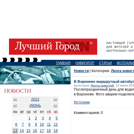
ГЛАВНАЯ
НАВИГАТОР
СТАТЬИ
ФОТОАЛЬ
Новости
| Категория:
Лента новос
В Воронеже маршрутный автобус
Категория:
Лента новостей
, 13 июня 202
Послепраздничный день для водит
в Воронеже. Фото аварии поделили
2022
<<
>>
Источник
ИЮНЬ
<<
>>
пн
вт
ср
чт
пт
сб
вс
Комментариев: 0
1
2
3
4
5
6
7
8
9
10
11
12
13
14
15
16
17
18
19