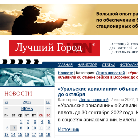
ГЛАВНАЯ
НАВИГАТОР
СТАТЬИ
ФОТОАЛЬ
Новости
| Категория:
Лента новостей
|
«Ура
объявили об отмене рейсов в Воронеж до 
«Уральские авиалинии» объяви
до октября
Категория:
Лента новостей
, 7 июня 2022, 
2022
<<
>>
«Уральские авиалинии» объявили 
ИЮНЬ
<<
>>
вплоть до 30 сентября 2022 года
пн
вт
ср
чт
пт
сб
вс
в соцсетях авиакомпании. Билеты 
1
2
3
4
5
6
7
8
9
10
11
12
Источник
13
14
15
16
17
18
19