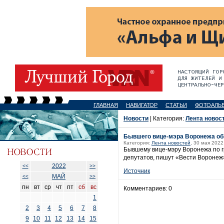
ГЛАВНАЯ
НАВИГАТОР
СТАТЬИ
ФОТОАЛЬ
Новости
| Категория:
Лента новос
Бывшего вице-мэра Воронежа обв
Категория:
Лента новостей
, 30 мая 2022
Бывшему вице-мэру Воронежа по г
депутатов, пишут «Вести Воронеж
2022
<<
>>
Источник
МАЙ
<<
>>
пн
вт
ср
чт
пт
сб
вс
Комментариев: 0
1
2
3
4
5
6
7
8
9
10
11
12
13
14
15