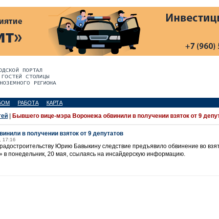
БОМ
РАБОТА
КАРТА
тей
|
Бывшего вице-мэра Воронежа обвинили в получении взяток от 9 депу
инили в получении взяток от 9 депутатов
, 17:16
радостроительству Юрию Бавыкину следствие предъявило обвинение во взят
» в понедельник, 20 мая, ссылаясь на инсайдерскую информацию.