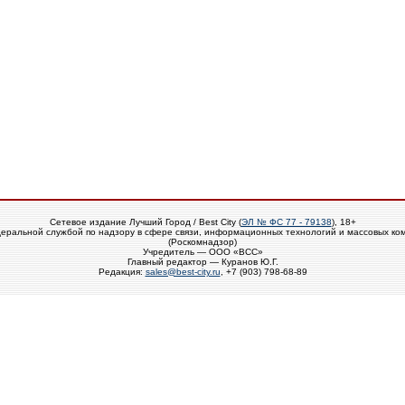
Сетевое издание Лучший Город / Best City (
ЭЛ № ФС 77 - 79138
), 18+
еральной службой по надзору в сфере связи, информационных технологий и массовых ко
(Роскомнадзор)
Учредитель — ООО «ВСС»
Главный редактор — Куранов Ю.Г.
Редакция:
sales@best-city.ru
, +7 (903) 798-68-89