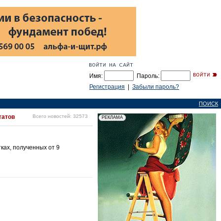
Имя:
Пароль:
Регистрация
|
Забыли пароль?
ПОИСК
татов
Всего новостей: 32573
ках, полученных от 9