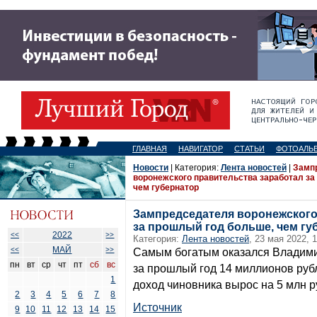
ГЛАВНАЯ
НАВИГАТОР
СТАТЬИ
ФОТОАЛЬ
Новости
| Категория:
Лента новостей
|
Замп
воронежского правительства заработал за
чем губернатор
Зампредседателя воронежского
за прошлый год больше, чем гу
2022
<<
>>
Категория:
Лента новостей
, 23 мая 2022, 
МАЙ
<<
>>
Самым богатым оказался Владими
пн
вт
ср
чт
пт
сб
вс
за прошлый год 14 миллионов руб
1
доход чиновника вырос на 5 млн р
2
3
4
5
6
7
8
Источник
9
10
11
12
13
14
15