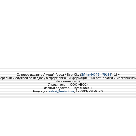
Сетевое издание Лучший Город / Best City (
ЭЛ № ФС 77 - 79138
), 18+
еральной службой по надзору в сфере связи, информационных технологий и массовых ко
(Роскомнадзор)
Учредитель — ООО «ВСС»
Главный редактор — Куранов Ю.Г.
Редакция:
sales@best-city.ru
, +7 (903) 798-68-89