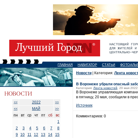
ГЛАВНАЯ
НАВИГАТОР
СТАТЬИ
ФОТОАЛЬ
Новости
| Категория:
Лента новос
В Воронеже убрали опасный забо
Категория:
Лента новостей
, 20 мая 2022
В Воронеже управляющая компания
в пятницу, 20 мая, сообщили в пр
2022
<<
>>
Источник
МАЙ
<<
>>
пн
вт
ср
чт
пт
сб
вс
Комментариев: 0
1
2
3
4
5
6
7
8
9
10
11
12
13
14
15