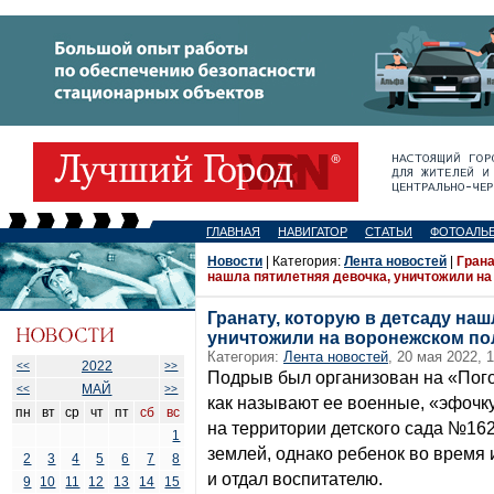
ГЛАВНАЯ
НАВИГАТОР
СТАТЬИ
ФОТОАЛЬ
Новости
| Категория:
Лента новостей
|
Грана
нашла пятилетняя девочка, уничтожили на
Гранату, которую в детсаду наш
уничтожили на воронежском по
Категория:
Лента новостей
, 20 мая 2022, 
2022
<<
>>
Подрыв был организован на «Пого
МАЙ
<<
>>
как называют ее военные, «эфочк
пн
вт
ср
чт
пт
сб
вс
на территории детского сада №16
1
землей, однако ребенок во время 
2
3
4
5
6
7
8
и отдал воспитателю.
9
10
11
12
13
14
15