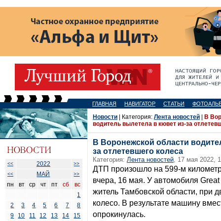
ГЛАВНАЯ
НАВИГАТОР
СТАТЬИ
ФОТОАЛЬ
Новости
| Категория:
Лента новостей
|
В Во
водитель вылетела в кювет из-за отлетев
В Воронежской области водител
за отлетевшего колеса
Категория:
Лента новостей
, 17 мая 2022, 1
2022
<<
>>
ДТП произошло на 599-м километр
МАЙ
<<
>>
вчера, 16 мая. У автомобиля Great
пн
вт
ср
чт
пт
сб
вс
житель Тамбовской области, при 
1
колесо. В результате машину вмес
2
3
4
5
6
7
8
опрокинулась.
9
10
11
12
13
14
15