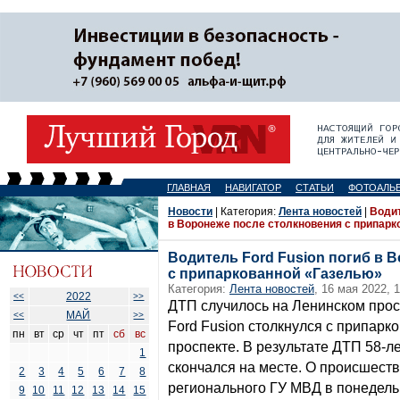
ГЛАВНАЯ
НАВИГАТОР
СТАТЬИ
ФОТОАЛЬ
Новости
| Категория:
Лента новостей
|
Водит
в Воронеже после столкновения с припар
Водитель Ford Fusion погиб в 
с припаркованной «Газелью»
Категория:
Лента новостей
, 16 мая 2022, 
2022
<<
>>
ДТП случилось на Ленинском про
МАЙ
<<
>>
Ford Fusion столкнулся с припар
пн
вт
ср
чт
пт
сб
вс
проспекте. В результате ДТП 58-л
1
скончался на месте. О происшест
2
3
4
5
6
7
8
регионального ГУ МВД в понедельн
9
10
11
12
13
14
15