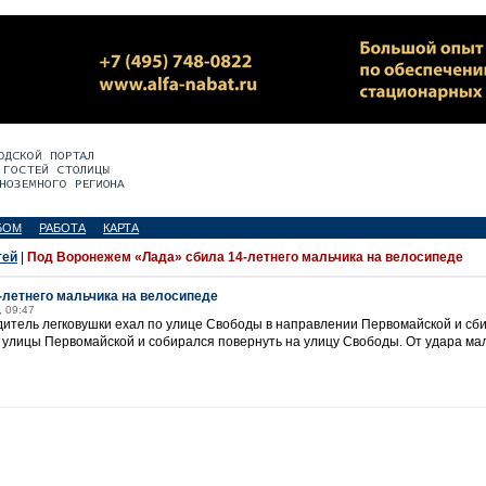
БОМ
РАБОТА
КАРТА
тей
|
Под Воронежем «Лада» сбила 14-летнего мальчика на велосипеде
летнего мальчика на велосипеде
, 09:47
итель легковушки ехал по улице Свободы в направлении Первомайской и сби
 улицы Первомайской и собирался повернуть на улицу Свободы. От удара ма