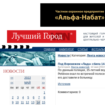
ГЛАВНАЯ
НАВИГАТОР
СТАТЬИ
ФОТОАЛЬ
Новости
| Категория:
Лента новос
Под Воронежем «Лада» сбила 14-
Категория:
Лента новостей
, 14 мая 2022
По данным полиции, 35-летний вод
Ребёнок ехал по встречной полосе
его доставили в больницу.
2022
<<
>>
МАЙ
<<
>>
Источник
пн
вт
ср
чт
пт
сб
вс
Комментариев: 0
1
2
3
4
5
6
7
8
9
10
11
12
13
14
15