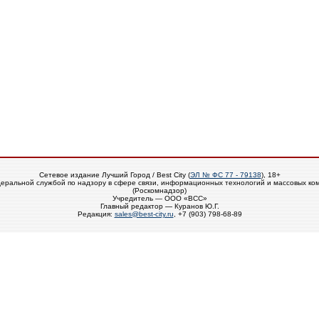
Сетевое издание Лучший Город / Best City (
ЭЛ № ФС 77 - 79138
), 18+
еральной службой по надзору в сфере связи, информационных технологий и массовых ко
(Роскомнадзор)
Учредитель — ООО «ВСС»
Главный редактор — Куранов Ю.Г.
Редакция:
sales@best-city.ru
, +7 (903) 798-68-89