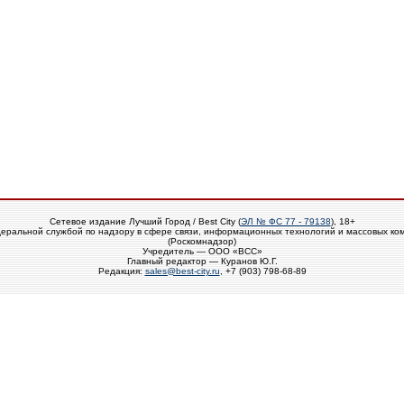
Сетевое издание Лучший Город / Best City (
ЭЛ № ФС 77 - 79138
), 18+
еральной службой по надзору в сфере связи, информационных технологий и массовых ко
(Роскомнадзор)
Учредитель — ООО «ВСС»
Главный редактор — Куранов Ю.Г.
Редакция:
sales@best-city.ru
, +7 (903) 798-68-89