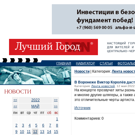
ГЛАВНАЯ
НАВИГАТОР
СТАТЬИ
ФОТОАЛЬ
Новости
| Категория:
Лента новос
В Воронеже Виктор Королёв дас
Категория:
Лента новостей
, 12 мая 2022
На концерте прозвучат хиты разны
и многие другие шлягеры, а также
это отличительные черты артиста.
2022
<<
>>
МАЙ
<<
>>
Источник
пн
вт
ср
чт
пт
сб
вс
Комментариев: 0
1
2
3
4
5
6
7
8
9
10
11
12
13
14
15