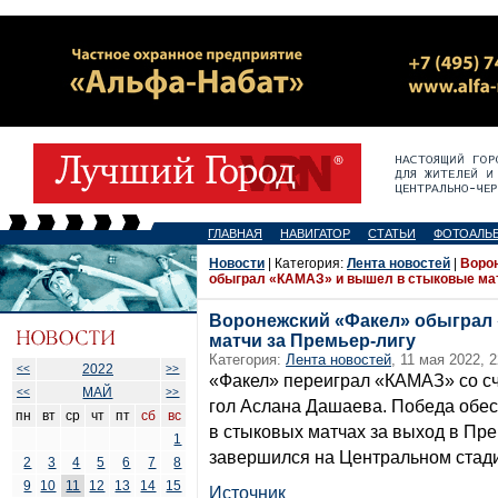
ГЛАВНАЯ
НАВИГАТОР
СТАТЬИ
ФОТОАЛЬ
Новости
| Категория:
Лента новостей
|
Воро
обыграл «КАМАЗ» и вышел в стыковые мат
Воронежский «Факел» обыграл
матчи за Премьер-лигу
Категория:
Лента новостей
, 11 мая 2022, 2
2022
<<
>>
«Факел» переиграл «КАМАЗ» со сч
МАЙ
<<
>>
гол Аслана Дашаева. Победа обе
пн
вт
ср
чт
пт
сб
вс
в стыковых матчах за выход в Пре
1
завершился на Центральном стади
2
3
4
5
6
7
8
9
10
11
12
13
14
15
Источник