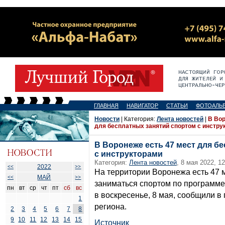
ГЛАВНАЯ
НАВИГАТОР
СТАТЬИ
ФОТОАЛЬ
Новости
| Категория:
Лента новостей
|
В Вор
для бесплатных занятий спортом с инстру
В Воронеже есть 47 мест для б
с инструкторами
Категория:
Лента новостей
, 8 мая 2022, 12
2022
<<
>>
На территории Воронежа есть 47 м
МАЙ
<<
>>
заниматься спортом по программе 
пн
вт
ср
чт
пт
сб
вс
в воскресенье, 8 мая, сообщили в
1
региона.
2
3
4
5
6
7
8
9
10
11
12
13
14
15
Источник