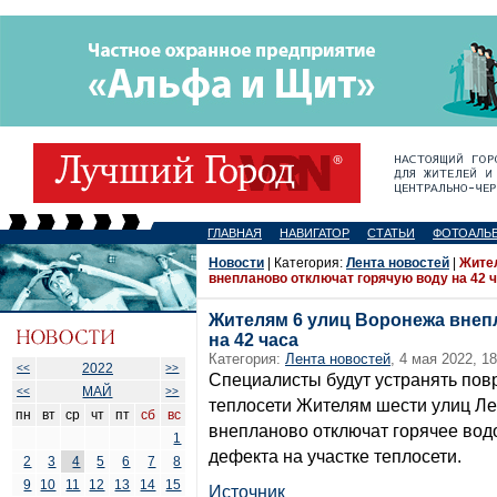
ГЛАВНАЯ
НАВИГАТОР
СТАТЬИ
ФОТОАЛЬ
Новости
| Категория:
Лента новостей
|
Жите
внепланово отключат горячую воду на 42 
Жителям 6 улиц Воронежа внеп
на 42 часа
Категория:
Лента новостей
, 4 мая 2022, 18
2022
<<
>>
Специалисты будут устранять пов
МАЙ
<<
>>
теплосети Жителям шести улиц Л
пн
вт
ср
чт
пт
сб
вс
внепланово отключат горячее вод
1
дефекта на участке теплосети.
2
3
4
5
6
7
8
9
10
11
12
13
14
15
Источник