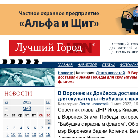
ГЛАВНАЯ
НАВИГАТОР
СТАТЬИ
ФОТОАЛЬ
Новости
| Категория:
Лента новостей
|
В Вор
доставили Знамя Победы для скульптуры
флагом»
В Воронеж из Донбасса достав
для скульптуры «Бабушка с кр
2022
<<
>>
Категория:
Лента новостей
, 1 мая 2022, 16
МАЙ
<<
>>
Советник главы ДНР Игорь Кимако
пн
вт
ср
чт
пт
сб
вс
в Воронеж Знамя Победы, которое
1
"Бабушка с красным флагом". Об э
2
3
4
5
6
7
8
мэр Воронежа Вадим Кстенин. Вме
9
10
11
12
13
14
15