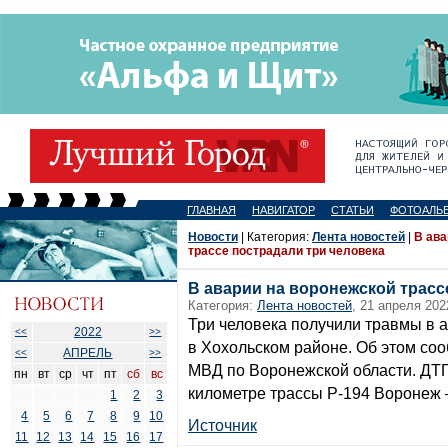
ГЛАВНАЯ
НАВИГАТОР
СТАТЬИ
ФОТОАЛЬ
Новости
| Категория:
Лента новостей
|
В ава
трассе пострадали три человека
В аварии на воронежской трасс
Категория:
Лента новостей
, 21 апреля 202
Три человека получили травмы в а
2022
<<
>>
в Хохольском районе. Об этом со
АПРЕЛЬ
<<
>>
МВД по Воронежской области. ДТП
пн
вт
ср
чт
пт
сб
вс
километре трассы Р-194 Воронеж 
1
2
3
4
5
6
7
8
9
10
Источник
11
12
13
14
15
16
17