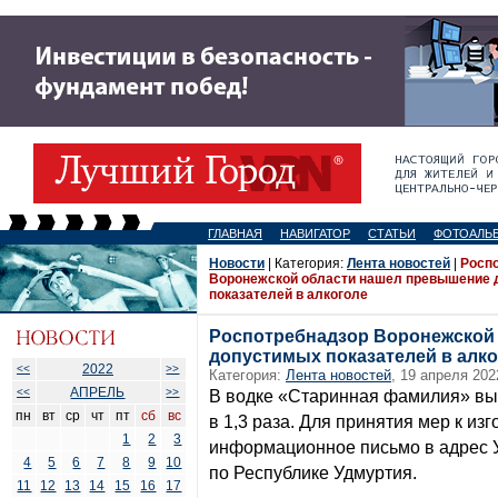
ГЛАВНАЯ
НАВИГАТОР
СТАТЬИ
ФОТОАЛЬ
Новости
| Категория:
Лента новостей
|
Росп
Воронежской области нашел превышение
показателей в алкоголе
Роспотребнадзор Воронежской
допустимых показателей в алк
2022
<<
>>
Категория:
Лента новостей
, 19 апреля 202
АПРЕЛЬ
<<
>>
В водке «Старинная фамилия» вы
пн
вт
ср
чт
пт
сб
вс
в 1,3 раза. Для принятия мер к и
1
2
3
информационное письмо в адрес 
4
5
6
7
8
9
10
по Республике Удмуртия.
11
12
13
14
15
16
17