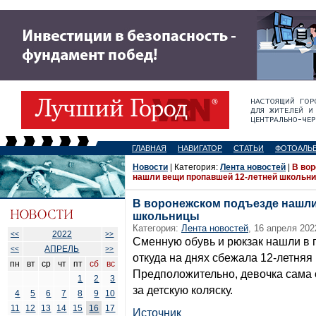
ГЛАВНАЯ
НАВИГАТОР
СТАТЬИ
ФОТОАЛЬ
Новости
| Категория:
Лента новостей
|
В во
нашли вещи пропавшей 12-летней школьн
В воронежском подъезде нашли
школьницы
Категория:
Лента новостей
, 16 апреля 202
2022
<<
>>
Сменную обувь и рюкзак нашли в 
АПРЕЛЬ
<<
>>
откуда на днях сбежала 12-летняя
пн
вт
ср
чт
пт
сб
вс
Предположительно, девочка сама 
1
2
3
за детскую коляску.
4
5
6
7
8
9
10
11
12
13
14
15
16
17
Источник