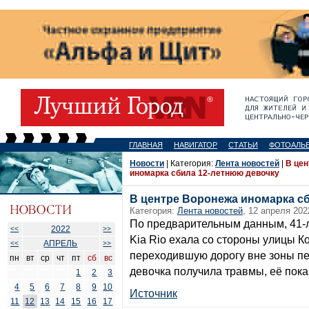
ГЛАВНАЯ
НАВИГАТОР
СТАТЬИ
ФОТОАЛЬ
Новости
| Категория:
Лента новостей
|
В це
иномарка сбила 12-летнюю девочку
В центре Воронежа иномарка с
Категория:
Лента новостей
, 12 апреля 202
По предварительным данным, 41-
2022
<<
>>
Kia Rio ехала со стороны улицы К
АПРЕЛЬ
<<
>>
переходившую дорогу вне зоны пе
пн
вт
ср
чт
пт
сб
вс
девочка получила травмы, её пок
1
2
3
4
5
6
7
8
9
10
Источник
11
12
13
14
15
16
17