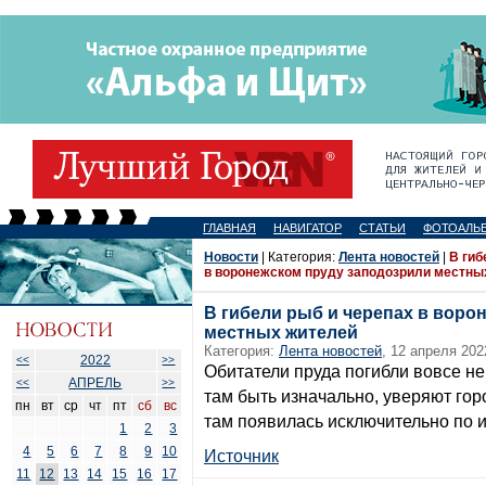
ГЛАВНАЯ
НАВИГАТОР
СТАТЬИ
ФОТОАЛЬ
Новости
| Категория:
Лента новостей
|
В гиб
в воронежском пруду заподозрили местны
В гибели рыб и черепах в воро
местных жителей
Категория:
Лента новостей
, 12 апреля 202
2022
<<
>>
Обитатели пруда погибли вовсе не
АПРЕЛЬ
<<
>>
там быть изначально, уверяют гор
пн
вт
ср
чт
пт
сб
вс
там появилась исключительно по 
1
2
3
4
5
6
7
8
9
10
Источник
11
12
13
14
15
16
17