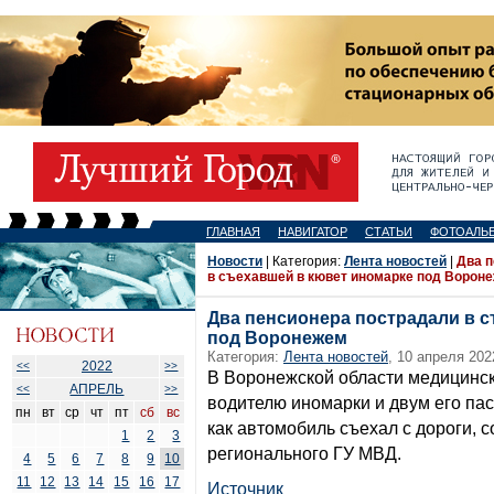
ГЛАВНАЯ
НАВИГАТОР
СТАТЬИ
ФОТОАЛЬ
Новости
| Категория:
Лента новостей
|
Два п
в съехавшей в кювет иномарке под Ворон
Два пенсионера пострадали в 
под Воронежем
Категория:
Лента новостей
, 10 апреля 202
2022
<<
>>
В Воронежской области медицинс
АПРЕЛЬ
<<
>>
водителю иномарки и двум его па
пн
вт
ср
чт
пт
сб
вс
как автомобиль съехал с дороги, 
1
2
3
регионального ГУ МВД.
4
5
6
7
8
9
10
11
12
13
14
15
16
17
Источник