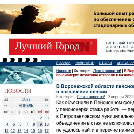
ГЛАВНАЯ
НАВИГАТОР
СТАТЬИ
ФОТОАЛЬ
Новости
| Категория:
Лента новостей
|
В Во
пенсионерке незаконно отказали в назначе
В Воронежской области пенсио
в назначении пенсии
Категория:
Лента новостей
, 9 апреля 2022
2022
<<
>>
Как объяснили в Пенсионном фонд
АПРЕЛЬ
<<
>>
у пенсионерки стажа работы — п
пн
вт
ср
чт
пт
сб
вс
в Петропавловском муниципально
1
2
3
объединении в стаж не включили, 
4
5
6
7
8
9
10
не удалось найти в перечне наиме
11
12
13
14
15
16
17