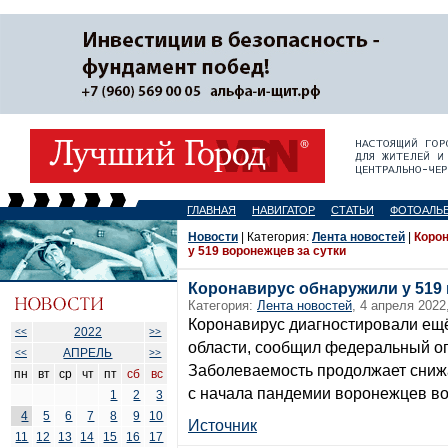
ГЛАВНАЯ
НАВИГАТОР
СТАТЬИ
ФОТОАЛЬ
Новости
| Категория:
Лента новостей
|
Коро
у 519 воронежцев за сутки
Коронавирус обнаружили у 519 
Категория:
Лента новостей
, 4 апреля 2022
Коронавирус диагностировали ещё
2022
<<
>>
области, сообщил федеральный оп
АПРЕЛЬ
<<
>>
Заболеваемость продолжает сниж
пн
вт
ср
чт
пт
сб
вс
с начала пандемии воронежцев во
1
2
3
4
5
6
7
8
9
10
Источник
11
12
13
14
15
16
17