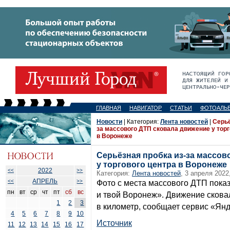
ГЛАВНАЯ
НАВИГАТОР
СТАТЬИ
ФОТОАЛЬ
Новости
| Категория:
Лента новостей
|
Серьё
за массового ДТП сковала движение у торг
в Воронеже
Серьёзная пробка из-за массов
у торгового центра в Воронеже
2022
<<
>>
Категория:
Лента новостей
, 3 апреля 2022
АПРЕЛЬ
<<
>>
Фото с места массового ДТП пока
пн
вт
ср
чт
пт
сб
вс
и твой Воронеж». Движение скова
1
2
3
в километр, сообщает сервис «Янд
4
5
6
7
8
9
10
Источник
11
12
13
14
15
16
17