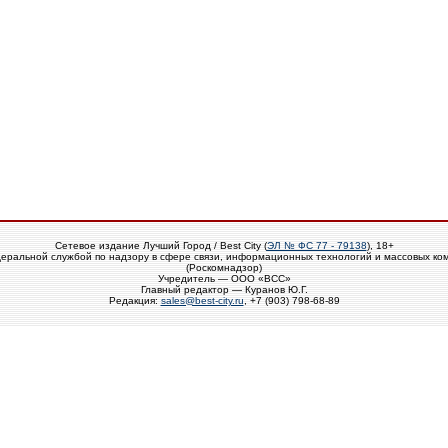
Сетевое издание Лучший Город / Best City (
ЭЛ № ФС 77 - 79138
), 18+
еральной службой по надзору в сфере связи, информационных технологий и массовых ко
(Роскомнадзор)
Учредитель — ООО «ВСС»
Главный редактор — Куранов Ю.Г.
Редакция:
sales@best-city.ru
, +7 (903) 798-68-89