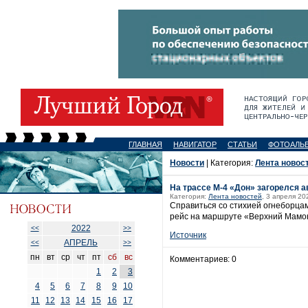
ГЛАВНАЯ
НАВИГАТОР
СТАТЬИ
ФОТОАЛЬ
Новости
| Категория:
Лента новос
На трассе М-4 «Дон» загорелся 
Категория:
Лента новостей
, 3 апреля 20
Справиться со стихией огнеборцам
рейс на маршруте «Верхний Мамон
2022
<<
>>
Источник
АПРЕЛЬ
<<
>>
пн
вт
ср
чт
пт
сб
вс
Комментариев: 0
1
2
3
4
5
6
7
8
9
10
11
12
13
14
15
16
17