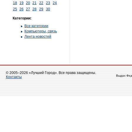
18
19
20
21
22
23
24
25
26
27
28
29
30
Категории:
Все категории
Компьютеры, связь
Лента новостей
© 2005–2026 «Лучший Город». Все права защищены.
Выдан Фед
Контакты