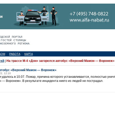
БОМ
РАБОТА
КАРТА
тей
|
На трассе М-4 «Дон» загорелся автобус «Верхний Мамон — Воронеж»
автобус «Верхний Мамон — Воронеж»
22, 12:10
 удалось в 10.07. Пожар, причина которого устанавливается, полностью уни
 — Воронеж». В результате инцидента никто из людей не пострадал.