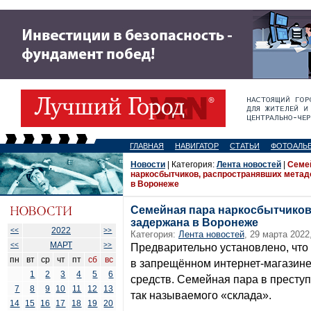
ГЛАВНАЯ
НАВИГАТОР
СТАТЬИ
ФОТОАЛЬ
Новости
| Категория:
Лента новостей
|
Семе
наркосбытчиков, распространявших метад
в Воронеже
Семейная пара наркосбытчиков
задержана в Воронеже
2022
<<
>>
Категория:
Лента новостей
, 29 марта 2022
МАРТ
<<
>>
Предварительно установлено, чт
пн
вт
ср
чт
пт
сб
вс
в запрещённом интернет-магазине
1
2
3
4
5
6
средств. Семейная пара в престу
7
8
9
10
11
12
13
так называемого «склада».
14
15
16
17
18
19
20