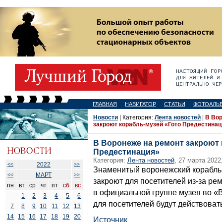
ГЛАВНАЯ
НАВИГАТОР
СТАТЬИ
ФОТОАЛЬ
Новости
| Категория:
Лента новостей
|
В Вор
закроют корабль-музей «Гото Предестинац
В Воронеже на ремонт закроют 
Предестинация»
Категория:
Лента новостей
, 27 марта 2022
2022
<<
>>
Знаменитый воронежский корабль
МАРТ
<<
>>
закроют для посетителей из-за ре
пн
вт
ср
чт
пт
сб
вс
в официальной группе музея во «
1
2
3
4
5
6
для посетителей будут действовать
7
8
9
10
11
12
13
14
15
16
17
18
19
20
Источник