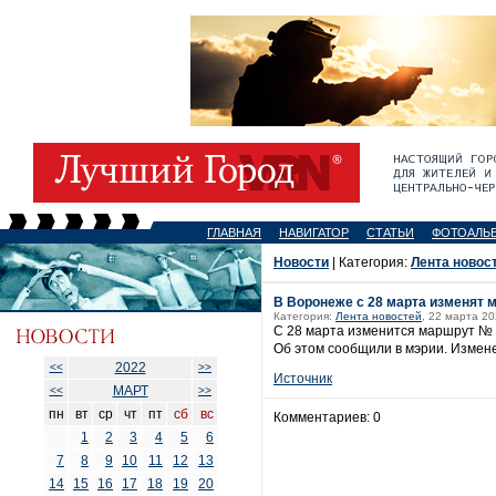
ГЛАВНАЯ
НАВИГАТОР
СТАТЬИ
ФОТОАЛЬ
Новости
| Категория:
Лента новос
В Воронеже с 28 марта изменят 
Категория:
Лента новостей
, 22 марта 20
С 28 марта изменится маршрут № 
Об этом сообщили в мэрии. Измене
2022
<<
>>
Источник
МАРТ
<<
>>
пн
вт
ср
чт
пт
сб
вс
Комментариев: 0
1
2
3
4
5
6
7
8
9
10
11
12
13
14
15
16
17
18
19
20