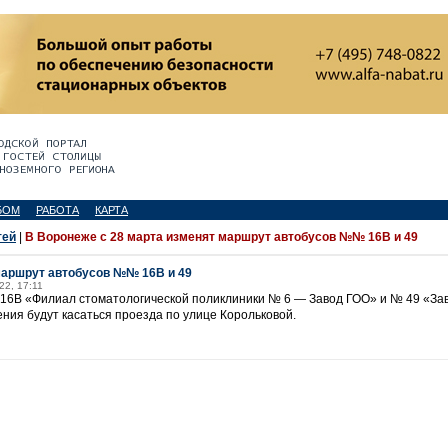
БОМ
РАБОТА
КАРТА
тей
|
В Воронеже с 28 марта изменят маршрут автобусов №№ 16В и 49
маршрут автобусов №№ 16В и 49
22, 17:11
16В «Филиал стоматологической поликлиники № 6 — Завод ГОО» и № 49 «Зав
ния будут касаться проезда по улице Корольковой.