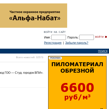
Имя:
Пароль:
Регистрация
|
Забыли пароль?
ПОИСК
Всего новостей: 32573
од ГОО — Студ. городок ВПИ».