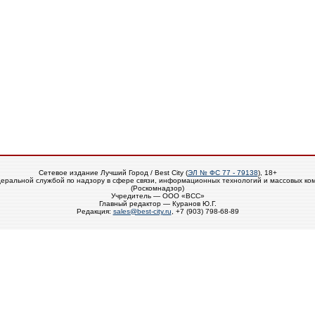
Сетевое издание Лучший Город / Best City (
ЭЛ № ФС 77 - 79138
), 18+
еральной службой по надзору в сфере связи, информационных технологий и массовых ко
(Роскомнадзор)
Учредитель — ООО «ВСС»
Главный редактор — Куранов Ю.Г.
Редакция:
sales@best-city.ru
, +7 (903) 798-68-89