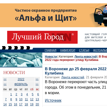
ГЛАВНАЯ
НАВИГАТОР
СТАТЬИ
ФОТОАЛЬ
Новости
| Категория:
Лента новостей
|
В Во
2022 года перекроют улицу Кулибина
В Воронеже до 25 февраля 2022
Кулибина
Категория:
Лента новостей
, 21 февраля 20
2022
<<
>>
В Воронеже перекроют часть улиц
ФЕВРАЛЬ
<<
>>
города. Об этом в понедельник, 2
пн
вт
ср
чт
пт
сб
вс
в мэрии.
1
2
3
4
5
6
7
8
9
10
11
12
13
Источник
14
15
16
17
18
19
20