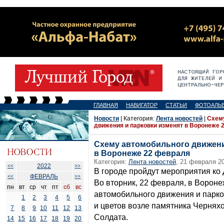
ГЛАВНАЯ
НАВИГАТОР
СТАТЬИ
ФОТОАЛЬ
Новости
| Категория:
Лента новостей
|
Схем
движения и парковки изменят в Воронеже 
Схему автомобильного движени
в Воронеже 22 февраля
Категория:
Лента новостей
, 21 февраля 20
2022
<<
>>
В городе пройдут мероприятия ко
ФЕВРАЛЬ
<<
>>
Во вторник, 22 февраля, в Ворон
пн
вт
ср
чт
пт
сб
вс
автомобильного движения и парко
1
2
3
4
5
6
и цветов возле памятника Чернях
7
8
9
10
11
12
13
Солдата.
14
15
16
17
18
19
20