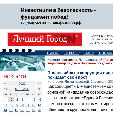
ГЛАВНАЯ
НАВИГАТОР
СТАТЬИ
ФОТОАЛЬ
Новости
| Категория:
Лента новостей
|
Попа
вице-спикер гордумы Воронежа покидает с
Попавшийся на коррупции вице
покидает свой пост
Категория:
Лента новостей
, 1 февраля 202
2022
<<
>>
Как сообщает «Ъ-Черноземье» со 
ФЕВРАЛЬ
<<
>>
основной кандидат на освобождаю
пн
вт
ср
чт
пт
сб
вс
— глава фракции «Единой России»
1
2
3
4
5
6
сам он отказался это комментиро
7
8
9
10
11
12
13
обвиняют в крупном мошенничестве 
14
15
16
17
18
19
20