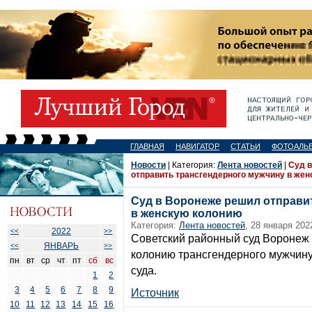
ГЛАВНАЯ
НАВИГАТОР
СТАТЬИ
ФОТОАЛЬ
Новости
| Категория:
Лента новостей
|
Суд 
отправить трансгендерного мужчину в же
Суд в Воронеже решил отправи
в женскую колонию
Категория:
Лента новостей
, 28 января 202
2022
<<
>>
Советский районный суд Воронеж 
ЯНВАРЬ
<<
>>
колонию трансгендерного мужчину
пн
вт
ср
чт
пт
сб
вс
суда.
1
2
3
4
5
6
7
8
9
Источник
10
11
12
13
14
15
16