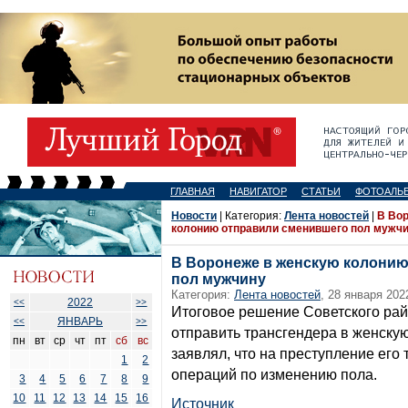
ГЛАВНАЯ
НАВИГАТОР
СТАТЬИ
ФОТОАЛЬ
Новости
| Категория:
Лента новостей
|
В Во
колонию отправили сменившего пол мужч
В Воронеже в женскую колонию
пол мужчину
Категория:
Лента новостей
, 28 января 202
2022
<<
>>
Итоговое решение Советского ра
ЯНВАРЬ
<<
>>
отправить трансгендера в женску
пн
вт
ср
чт
пт
сб
вс
заявлял, что на преступление его
1
2
операций по изменению пола.
3
4
5
6
7
8
9
10
11
12
13
14
15
16
Источник