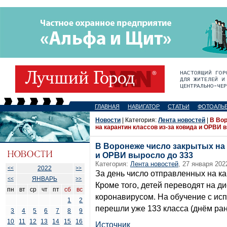
ГЛАВНАЯ
НАВИГАТОР
СТАТЬИ
ФОТОАЛЬ
Новости
| Категория:
Лента новостей
|
В Во
на карантин классов из-за ковида и ОРВИ 
В Воронеже число закрытых на 
и ОРВИ выросло до 333
Категория:
Лента новостей
, 27 января 202
2022
<<
>>
За день число отправленных на ка
ЯНВАРЬ
<<
>>
Кроме того, детей переводят на д
пн
вт
ср
чт
пт
сб
вс
коронавирусом. На обучение с ис
1
2
перешли уже 133 класса (днём ран
3
4
5
6
7
8
9
10
11
12
13
14
15
16
Источник