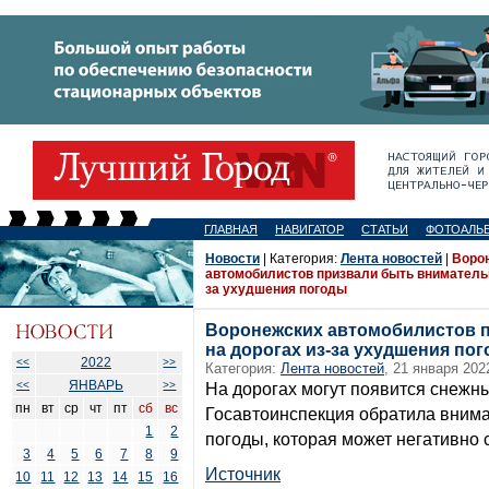
ГЛАВНАЯ
НАВИГАТОР
СТАТЬИ
ФОТОАЛЬ
Новости
| Категория:
Лента новостей
|
Воро
автомобилистов призвали быть внимательн
за ухудшения погоды
Воронежских автомобилистов 
на дорогах из-за ухудшения по
2022
<<
>>
Категория:
Лента новостей
, 21 января 202
ЯНВАРЬ
<<
>>
На дорогах могут появится снежн
пн
вт
ср
чт
пт
сб
вс
Госавтоинспекция обратила внима
1
2
погоды, которая может негативно с
3
4
5
6
7
8
9
Источник
10
11
12
13
14
15
16