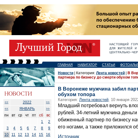
ГЛАВНАЯ
НАВИГАТОР
СТАТЬИ
ФОТОАЛЬ
Новости
| Категория:
Лента новостей
|
В Во
партнера по бизнесу до смерти обухом топ
В Воронеже мужчина забил парт
обухом топора
Категория:
Лента новостей
, 10 января 202
2022
<<
>>
Младший потребовал вернуть вло
ЯНВАРЬ
<<
>>
рублей. 34-летний мужчина деньги 
пн
вт
ср
чт
пт
сб
вс
обиженный партнер по бизнесу наб
1
2
его ногами, а также приложился о
3
4
5
6
7
8
9
10
11
12
13
14
15
16
Источник