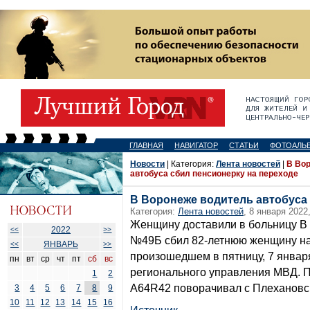
ГЛАВНАЯ
НАВИГАТОР
СТАТЬИ
ФОТОАЛЬ
Новости
| Категория:
Лента новостей
|
В Во
автобуса сбил пенсионерку на переходе
В Воронеже водитель автобуса 
Категория:
Лента новостей
, 8 января 2022,
Женщину доставили в больницу В
2022
<<
>>
№49Б сбил 82-летнюю женщину на
ЯНВАРЬ
<<
>>
произошедшем в пятницу, 7 январ
пн
вт
ср
чт
пт
сб
вс
регионального управления МВД. П
1
2
А64R42 поворачивал с Плехановск
3
4
5
6
7
8
9
10
11
12
13
14
15
16