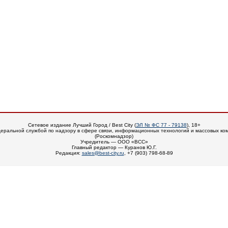
Сетевое издание Лучший Город / Best City (
ЭЛ № ФС 77 - 79138
), 18+
еральной службой по надзору в сфере связи, информационных технологий и массовых ко
(Роскомнадзор)
Учредитель — ООО «ВСС»
Главный редактор — Куранов Ю.Г.
Редакция:
sales@best-city.ru
, +7 (903) 798-68-89