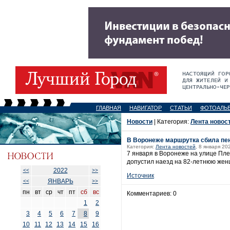
ГЛАВНАЯ
НАВИГАТОР
СТАТЬИ
ФОТОАЛЬ
Новости
| Категория:
Лента новос
В Воронеже маршрутка сбила пе
Категория:
Лента новостей
, 8 января 20
7 января в Воронеже на улице Пле
допустил наезд на 82-летнюю женщ
2022
<<
>>
Источник
ЯНВАРЬ
<<
>>
пн
вт
ср
чт
пт
сб
вс
Комментариев: 0
1
2
3
4
5
6
7
8
9
10
11
12
13
14
15
16