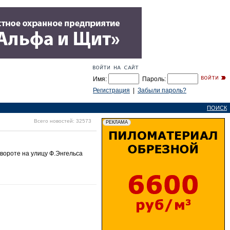
Имя:
Пароль:
Регистрация
|
Забыли пароль?
ПОИСК
Всего новостей: 32573
вороте на улицу Ф.Энгельса