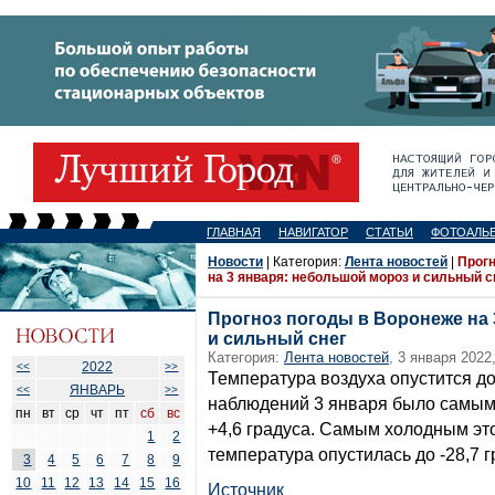
ГЛАВНАЯ
НАВИГАТОР
СТАТЬИ
ФОТОАЛЬ
Новости
| Категория:
Лента новостей
|
Прогн
на 3 января: небольшой мороз и сильный с
Прогноз погоды в Воронеже на 
и сильный снег
Категория:
Лента новостей
, 3 января 2022
2022
<<
>>
Температура воздуха опустится до
ЯНВАРЬ
<<
>>
наблюдений 3 января было самым 
пн
вт
ср
чт
пт
сб
вс
+4,6 градуса. Самым холодным этот
1
2
температура опустилась до -28,7 г
3
4
5
6
7
8
9
10
11
12
13
14
15
16
Источник