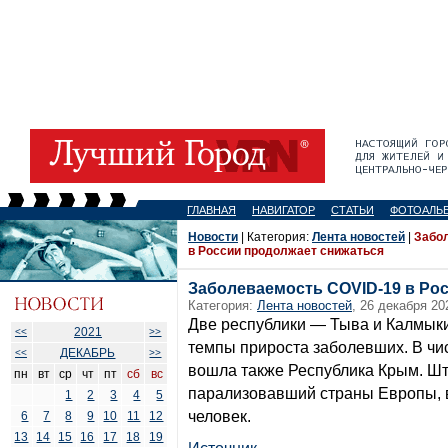
ГЛАВНАЯ
НАВИГАТОР
СТАТЬИ
ФОТОАЛЬ
Новости
| Категория:
Лента новостей
|
Забо
в России продолжает снижаться
Заболеваемость COVID-19 в Ро
Категория:
Лента новостей
, 26 декабря 20
Две республики — Тыва и Калмык
2021
<<
>>
темпы прироста заболевших. В чи
ДЕКАБРЬ
<<
>>
вошла также Республика Крым. Шт
пн
вт
ср
чт
пт
сб
вс
парализовавший страны Европы, в
1
2
3
4
5
человек.
6
7
8
9
10
11
12
13
14
15
16
17
18
19