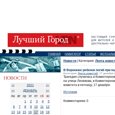
ГЛАВНАЯ
НАВИГАТОР
СТАТЬИ
ФОТОАЛЬ
Новости
| Категория:
Лента новос
В Воронеже ребенок погиб при па
Категория:
Лента новостей
, 17 декабря 
Трагедия случилась в Коминтернов
на улице Лизюкова, в Коминтерно
комитета в пятницу, 17 декабря.
2021
<<
>>
ДЕКАБРЬ
<<
>>
Источник
пн
вт
ср
чт
пт
сб
вс
Комментариев: 0
1
2
3
4
5
6
7
8
9
10
11
12
13
14
15
16
17
18
19