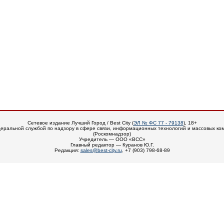
Сетевое издание Лучший Город / Best City (
ЭЛ № ФС 77 - 79138
), 18+
еральной службой по надзору в сфере связи, информационных технологий и массовых ко
(Роскомнадзор)
Учредитель — ООО «ВСС»
Главный редактор — Куранов Ю.Г.
Редакция:
sales@best-city.ru
, +7 (903) 798-68-89