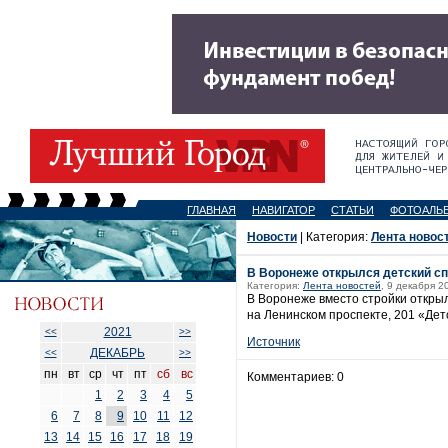
ГЛАВНАЯ
НАВИГАТОР
СТАТЬИ
ФОТОАЛЬ
Новости
| Категория:
Лента новос
В Воронеже открылся детский с
Категория:
Лента новостей
, 9 декабря 2
В Воронеже вместо стройки откры
на Ленинском проспекте, 201 «Дет
2021
<<
>>
Источник
ДЕКАБРЬ
<<
>>
пн
вт
ср
чт
пт
сб
вс
Комментариев: 0
1
2
3
4
5
6
7
8
9
10
11
12
13
14
15
16
17
18
19