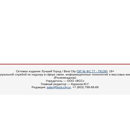
Сетевое издание Лучший Город / Best City (
ЭЛ № ФС 77 - 79138
), 18+
еральной службой по надзору в сфере связи, информационных технологий и массовых ко
(Роскомнадзор)
Учредитель — ООО «ВСС»
Главный редактор — Куранов Ю.Г.
Редакция:
sales@best-city.ru
, +7 (903) 798-68-89