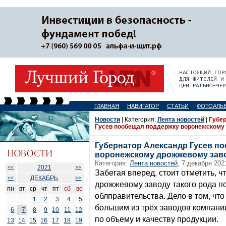
ГЛАВНАЯ
НАВИГАТОР
СТАТЬИ
ФОТОАЛЬ
Новости
| Категория:
Лента новостей
|
Губе
Гусев пообещал поддержку воронежскому
Губернатор Александр Гусев п
воронежскому дрожжевому зав
Категория:
Лента новостей
, 7 декабря 202
2021
<<
>>
Забегая вперед, стоит отметить, 
ДЕКАБРЬ
<<
>>
дрожжевому заводу такого рода п
пн
вт
ср
чт
пт
сб
вс
облправительства. Дело в том, чт
1
2
3
4
5
большим из трёх заводов компани
6
7
8
9
10
11
12
по объему и качеству продукции.
13
14
15
16
17
18
19