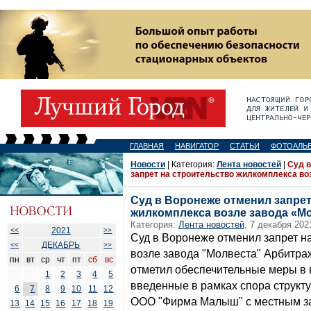
ГЛАВНАЯ
НАВИГАТОР
СТАТЬИ
ФОТОАЛЬ
Новости
| Категория:
Лента новостей
|
Суд 
запрет на строительство жилкомплекса во
Суд в Воронеже отменил запрет
жилкомплекса возле завода «М
Категория:
Лента новостей
, 7 декабря 202
2021
<<
>>
Суд в Воронеже отменил запрет н
ДЕКАБРЬ
<<
>>
возле завода "Молвеста" Арбитра
пн
вт
ср
чт
пт
сб
вс
отметил обеспечительные меры в 
1
2
3
4
5
введенные в рамках спора структ
6
7
8
9
10
11
12
ООО "Фирма Малыш" с местным з
13
14
15
16
17
18
19