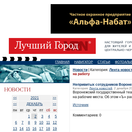
ГЛАВНАЯ
НАВИГАТОР
СТАТЬИ
ФОТОАЛЬ
Новости
| Категория:
Лента новос
на работу
Непривитых сотрудников Воронеж
Категория:
Лента новостей
, 2 декабря 2
Воронежский государственный теа
на рабочие места. Об этом «Ъ» ра
2021
<<
>>
ДЕКАБРЬ
<<
>>
Источник
пн
вт
ср
чт
пт
сб
вс
Комментариев: 0
1
2
3
4
5
6
7
8
9
10
11
12
13
14
15
16
17
18
19