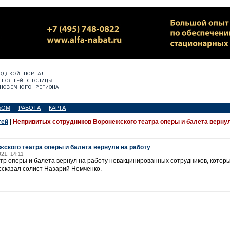
БОМ
РАБОТА
КАРТА
тей
|
Непривитых сотрудников Воронежского театра оперы и балета верну
ского театра оперы и балета вернули на работу
021, 14:11
тр оперы и балета вернул на работу невакцинированных сотрудников, которы
ссказал солист Назарий Немченко.