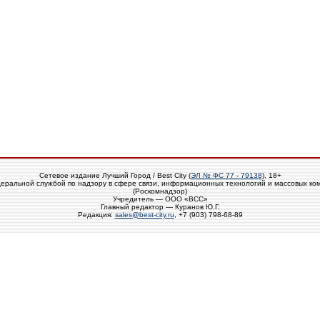
Сетевое издание Лучший Город / Best City (
ЭЛ № ФС 77 - 79138
), 18+
еральной службой по надзору в сфере связи, информационных технологий и массовых ко
(Роскомнадзор)
Учредитель — ООО «ВСС»
Главный редактор — Куранов Ю.Г.
Редакция:
sales@best-city.ru
, +7 (903) 798-68-89