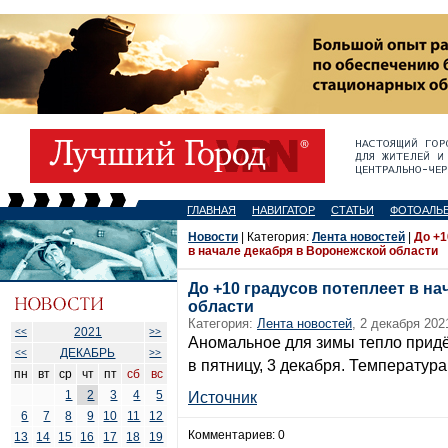
ГЛАВНАЯ
НАВИГАТОР
СТАТЬИ
ФОТОАЛЬ
Новости
| Категория:
Лента новостей
|
До +1
в начале декабря в Воронежской области
До +10 градусов потеплеет в н
области
Категория:
Лента новостей
, 2 декабря 202
2021
<<
>>
Аномальное для зимы тепло придё
ДЕКАБРЬ
<<
>>
в пятницу, 3 декабря. Температура
пн
вт
ср
чт
пт
сб
вс
1
2
3
4
5
Источник
6
7
8
9
10
11
12
Комментариев: 0
13
14
15
16
17
18
19