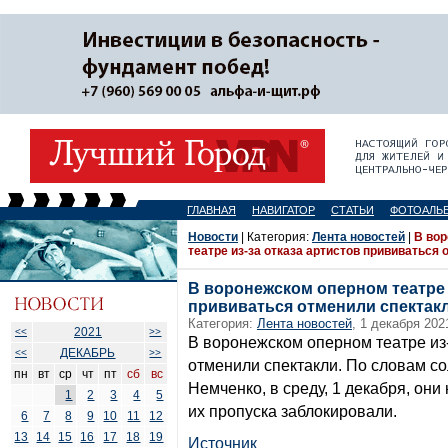
ГЛАВНАЯ
НАВИГАТОР
СТАТЬИ
ФОТОАЛЬ
Новости
| Категория:
Лента новостей
|
В во
театре из-за отказа артистов прививаться
В воронежском оперном театре 
прививаться отменили спектак
Категория:
Лента новостей
, 1 декабря 202
2021
<<
>>
В воронежском оперном театре из-
ДЕКАБРЬ
<<
>>
отменили спектакли. По словам с
пн
вт
ср
чт
пт
сб
вс
Немченко, в среду, 1 декабря, они
1
2
3
4
5
их пропуска заблокировали.
6
7
8
9
10
11
12
13
14
15
16
17
18
19
Источник