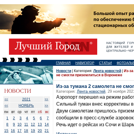
ГЛАВНАЯ
НАВИГАТОР
СТАТЬИ
ФОТОАЛЬ
Новости
| Категория:
Лента новостей
|
Из-за
не смогли приземлиться в Воронеже
Из-за тумана 2 самолета не см
Категория:
Лента новостей
, 29 ноября 202
Аэропорт перешел на режим рабо
2021
<<
>>
Сильный туман внес коррективы в
НОЯБРЬ
<<
>>
Двум самолетам пришлось приземл
пн
вт
ср
чт
пт
сб
вс
сообщили в пресс-службе аэровокз
1
2
3
4
5
6
7
Речь идет о рейсах из Сочи и Шар
8
9
10
11
12
13
14
15
16
17
18
19
20
21