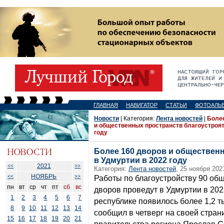
ГЛАВНАЯ
НАВИГАТОР
СТАТЬИ
ФОТОАЛЬ
Новости
| Категория:
Лента новостей
|
Более
и общественных пространств благоустроят
году
Более 160 дворов и обществен
в Удмуртии в 2022 году
2021
<<
>>
Категория:
Лента новостей
, 25 ноября 202
НОЯБРЬ
<<
>>
Работы по благоустройству 90 об
пн
вт
ср
чт
пт
сб
вс
дворов проведут в Удмуртии в 2022 
1
2
3
4
5
6
7
республике появилось более 1,2 т
8
9
10
11
12
13
14
сообщил в четверг на своей стран
15
16
17
18
19
20
21