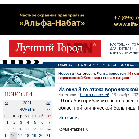
ГЛАВНАЯ
НАВИГАТОР
СТАТЬИ
ФОТОАЛЬ
Новости
| Категория:
Лента новостей
|
Из ок
воронежской больницы выпал пациент
Из окна 8-го этажа воронежско
Категория:
Лента новостей
, 16 ноября 202
10 ноября приблизительно в шесть
2021
<<
>>
областной клинической больницы 
НОЯБРЬ
<<
>>
пн
вт
ср
чт
пт
сб
вс
Источник
1
2
3
4
5
6
7
8
9
10
11
12
13
14
Комментариев: 0
15
16
17
18
19
20
21