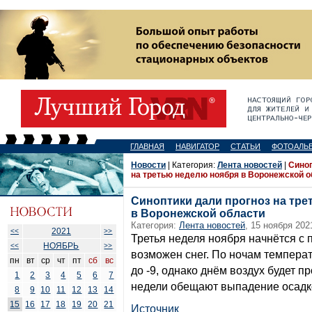
ГЛАВНАЯ
НАВИГАТОР
СТАТЬИ
ФОТОАЛЬ
Новости
| Категория:
Лента новостей
|
Синоп
на третью неделю ноября в Воронежской о
Синоптики дали прогноз на тр
в Воронежской области
Категория:
Лента новостей
, 15 ноября 202
2021
<<
>>
Третья неделя ноября начнётся с 
НОЯБРЬ
<<
>>
возможен снег. По ночам температ
пн
вт
ср
чт
пт
сб
вс
до -9, однако днём воздух будет п
1
2
3
4
5
6
7
недели обещают выпадение осадк
8
9
10
11
12
13
14
15
16
17
18
19
20
21
Источник